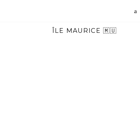
ÎLE MAURICE 🇲🇺
ÎLE MAURICE – STREET ART À
PORT-LOUIS
Les graffitis et le street art
s'invitent dans les rues de
Port-Louis. Découvrez la
capitale mauricienne et ses
pépites d'art urbain....