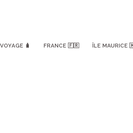
VOYAGE 🧳
FRANCE 🇫🇷
ÎLE MAURICE 
INCONTO
MON TOP 
OÙ MANGER À QUIBERON ? MES
BONNES ADRESSES
L'air du
Où manger à Quiberon ? Découvrez
vos proc
mes bonnes adresses pour une
Quiberon
pause gourmande lors de vos
activités
balades sur la presqu'île. ...
17 mars,