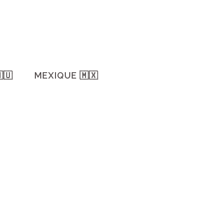
🇺
MEXIQUE 🇲🇽
URNABLES À QUIBERON :
10 DES ACTIVITÉS À FAIRE
 large vous appelle ! Pour
haines vacances à
, voici mon top 10 des
 incontournables....
 2025
/
2 Comments