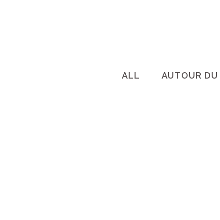
ALL
AUTOUR DU 
TOURISME DURABLE : DES
APPLICATIONS POUR VOYAGER
AUTREMENT
Découvrez les meilleures
applications pour voyager durable :
hébergements écoresponsables,