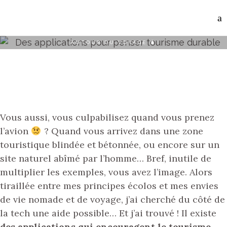
AUTOUR DU VOYAGE 🧳
TOURISME DURABLE :
DES APPLICATIONS
POUR VOYAGER
AUTREMENT
Vous aussi, vous culpabilisez quand vous prenez
l’avion
? Quand vous arrivez dans une zone
touristique blindée et bétonnée, ou encore sur un
site naturel abîmé par l’homme… Bref, inutile de
multiplier les exemples, vous avez l’image. Alors
tiraillée entre mes principes écolos et mes envies
de vie nomade et de voyage, j’ai cherché du côté de
la tech une aide possible… Et j’ai trouvé ! Il existe
des applications qui encouragent le tourisme